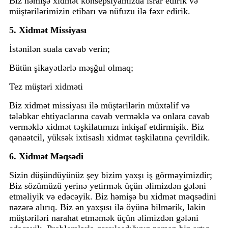
Biz həmişə xidmət konsepsiyamızda israr edirik və
müştərilərimizin etibarı və nüfuzu ilə fəxr edirik.
5. Xidmət Missiyası
İstənilən suala cavab verin;
Bütün şikayətlərlə məşğul olmaq;
Tez müştəri xidməti
Biz xidmət missiyası ilə müştərilərin müxtəlif və
tələbkar ehtiyaclarına cavab verməklə və onlara cavab
verməklə xidmət təşkilatımızı inkişaf etdirmişik. Biz
qənaətcil, yüksək ixtisaslı xidmət təşkilatına çevrildik.
6. Xidmət Məqsədi
Sizin düşündüyünüz şey bizim yaxşı iş görməyimizdir;
Biz sözümüzü yerinə yetirmək üçün əlimizdən gələni
etməliyik və edəcəyik. Biz həmişə bu xidmət məqsədini
nəzərə alırıq. Biz ən yaxşısı ilə öyünə bilmərik, lakin
müştəriləri narahat etməmək üçün əlimizdən gələni