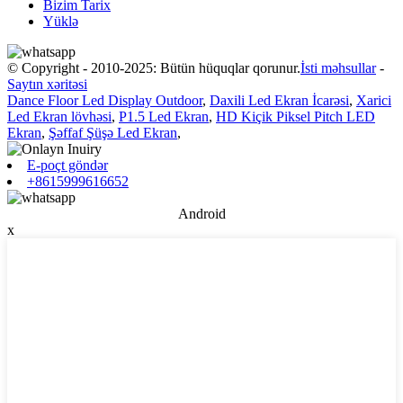
Bizim Tarix
Yüklə
© Copyright - 2010-2025: Bütün hüquqlar qorunur.
İsti məhsullar
-
Saytın xəritəsi
Dance Floor Led Display Outdoor
,
Daxili Led Ekran İcarəsi
,
Xarici
Led Ekran lövhəsi
,
P1.5 Led Ekran
,
HD Kiçik Piksel Pitch LED
Ekran
,
Şəffaf Şüşə Led Ekran
,
E-poçt göndər
+8615999616652
Android
x