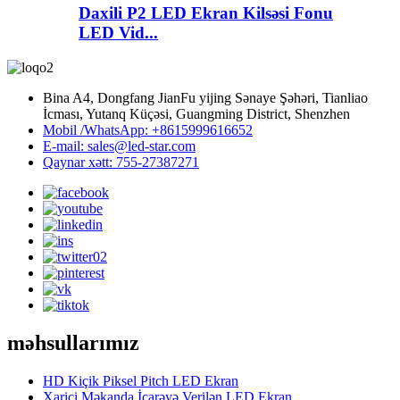
Daxili P2 LED Ekran Kilsəsi Fonu
LED Vid...
Bina A4, Dongfang JianFu yijing Sənaye Şəhəri, Tianliao
İcması, Yutanq Küçəsi, Guangming District, Shenzhen
Mobil /WhatsApp: +8615999616652
E-mail: sales@led-star.com
Qaynar xətt: 755-27387271
məhsullarımız
HD Kiçik Piksel Pitch LED Ekran
Xarici Məkanda İcarəyə Verilən LED Ekran