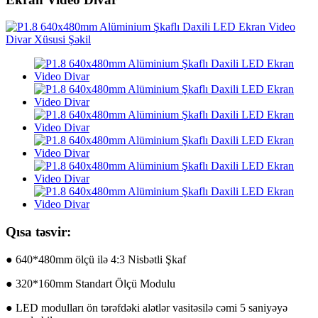
Qısa təsvir:
● 640*480mm ölçü ilə 4:3 Nisbətli Şkaf
● 320*160mm Standart Ölçü Modulu
● LED modulları ön tərəfdəki alətlər vasitəsilə cəmi 5 saniyəyə