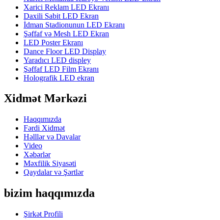
Xarici Reklam LED Ekranı
Daxili Sabit LED Ekran
İdman Stadionunun LED Ekranı
Şəffaf və Mesh LED Ekran
LED Poster Ekranı
Dance Floor LED Display
Yaradıcı LED displey
Şəffaf LED Film Ekranı
Holografik LED ekran
Xidmət Mərkəzi
Haqqımızda
Fərdi Xidmət
Həlllər və Davalar
Video
Xəbərlər
Məxfilik Siyasəti
Qaydalar və Şərtlər
bizim haqqımızda
Şirkət Profili