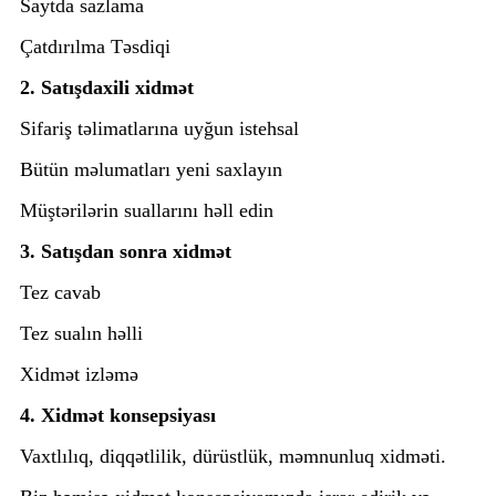
Saytda sazlama
Çatdırılma Təsdiqi
2. Satışdaxili xidmət
Sifariş təlimatlarına uyğun istehsal
Bütün məlumatları yeni saxlayın
Müştərilərin suallarını həll edin
3. Satışdan sonra xidmət
Tez cavab
Tez sualın həlli
Xidmət izləmə
4. Xidmət konsepsiyası
Vaxtlılıq, diqqətlilik, dürüstlük, məmnunluq xidməti.