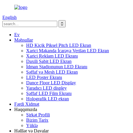
English
Ev
Məhsullar
HD Kiçik Piksel Pitch LED Ekran
Xarici Məkanda İcarəyə Verilən LED Ekran
Xarici Reklam LED Ekranı
Daxili Sabit LED Ekran
İdman Stadionunun LED Ekranı
Şəffaf və Mesh LED Ekran
LED Poster Ekranı
Dance Floor LED Display
Yaradıcı LED displey
Şəffaf LED Film Ekranı
Holografik LED ekran
Fərdi Xidmət
Haqqımızda
Şirkət Profili
Bizim Tarix
Yüklə
Həlllər və Davalar