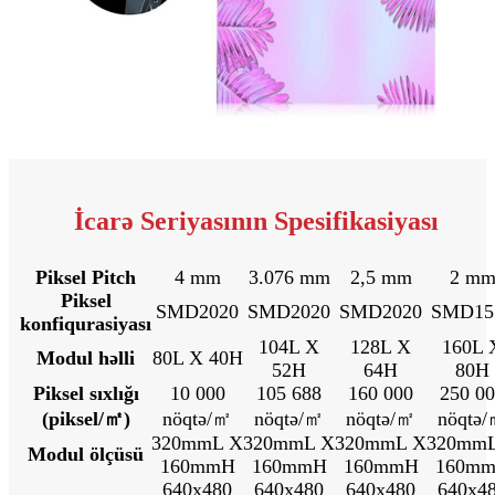
İcarə Seriyasının Spesifikasiyası
Piksel Pitch
4 mm
3.076 mm
2,5 mm
2 m
Piksel
SMD2020
SMD2020
SMD2020
SMD15
konfiqurasiyası
104L X
128L X
160L 
Modul həlli
80L X 40H
52H
64H
80H
Piksel sıxlığı
10 000
105 688
160 000
250 0
(piksel/㎡)
nöqtə/㎡
nöqtə/㎡
nöqtə/㎡
nöqtə
320mmL X
320mmL X
320mmL X
320mm
Modul ölçüsü
160mmH
160mmH
160mmH
160m
640x480
640x480
640x480
640x4