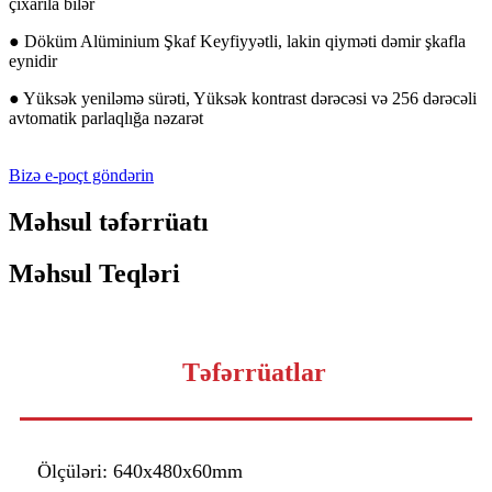
çıxarıla bilər
● Döküm Alüminium Şkaf Keyfiyyətli, lakin qiyməti dəmir şkafla
eynidir
● Yüksək yeniləmə sürəti, Yüksək kontrast dərəcəsi və 256 dərəcəli
avtomatik parlaqlığa nəzarət
Bizə e-poçt göndərin
Məhsul təfərrüatı
Məhsul Teqləri
Təfərrüatlar
Ölçüləri: 640x480x60mm