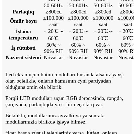
50-60Hz
50-60Hz
50-60Hz
50-60
Parlaqlıq
≥800cd
≥800cd
≥800cd
≥800c
≥100.000
≥100.000
≥100.000
≥100.0
Ömür boyu
saat
saat
saat
saat
﹣20℃～
﹣20℃～
﹣20℃～
﹣20
İşləmə
temperaturu
60℃
60℃
60℃
60℃
60% ~
60% ~
60% ~
60% 
İş rütubəti
90% RH
90% RH
90% RH
90% 
Nəzarət sistemi
Novastar
Novastar
Novastar
Novast
Led ekran üçün bütün modulları bir anda alsanız yaxşı
olar, beləliklə, onların hamısının eyni partiyadan
olduğuna əmin ola bilərik.
Fərqli LED modulları üçün RGB dərəcəsində, rəngdə,
çərçivədə, parlaqlıqda və s. bir neçə fərq var.
Beləliklə, modullarımız əvvəlki və ya sonrakı
modullarınızla birlikdə işləyə bilməz.
Əgər başqa xüsusi tələbləriniz varsa, lütfən, onlayn