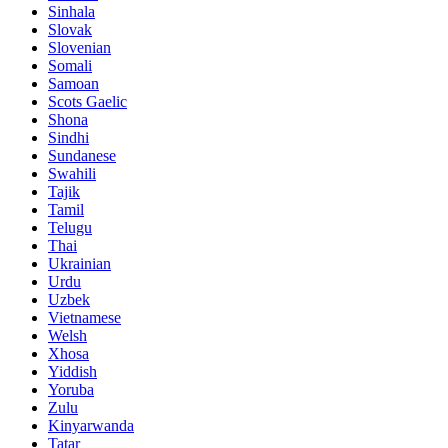
Sinhala
Slovak
Slovenian
Somali
Samoan
Scots Gaelic
Shona
Sindhi
Sundanese
Swahili
Tajik
Tamil
Telugu
Thai
Ukrainian
Urdu
Uzbek
Vietnamese
Welsh
Xhosa
Yiddish
Yoruba
Zulu
Kinyarwanda
Tatar