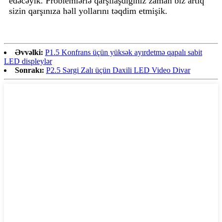
edəcəyik. Problemlərlə qarşılaşdığınız zaman biz artıq
sizin qarşınıza həll yollarını təqdim etmişik.
Əvvəlki:
P1.5 Konfrans üçün yüksək ayırdetmə qapalı sabit
LED displeylər
Sonrakı:
P2.5 Sərgi Zalı üçün Daxili LED Video Divar