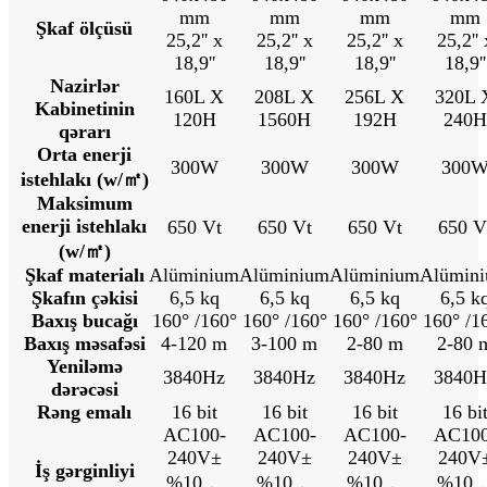
mm
mm
mm
mm
Şkaf ölçüsü
25,2'' x
25,2'' x
25,2'' x
25,2'' 
18,9''
18,9''
18,9''
18,9''
Nazirlər
160L X
208L X
256L X
320L 
Kabinetinin
120H
1560H
192H
240H
qərarı
Orta enerji
300W
300W
300W
300
istehlakı (w/㎡)
Maksimum
enerji istehlakı
650 Vt
650 Vt
650 Vt
650 V
(w/㎡)
Şkaf materialı
Alüminium
Alüminium
Alüminium
Alümin
Şkafın çəkisi
6,5 kq
6,5 kq
6,5 kq
6,5 k
Baxış bucağı
160° /160°
160° /160°
160° /160°
160° /1
Baxış məsafəsi
4-120 m
3-100 m
2-80 m
2-80 
Yeniləmə
3840Hz
3840Hz
3840Hz
3840H
dərəcəsi
Rəng emalı
16 bit
16 bit
16 bit
16 bi
AC100-
AC100-
AC100-
AC100
240V±
240V±
240V±
240V
İş gərginliyi
%10，
%10，
%10，
%10