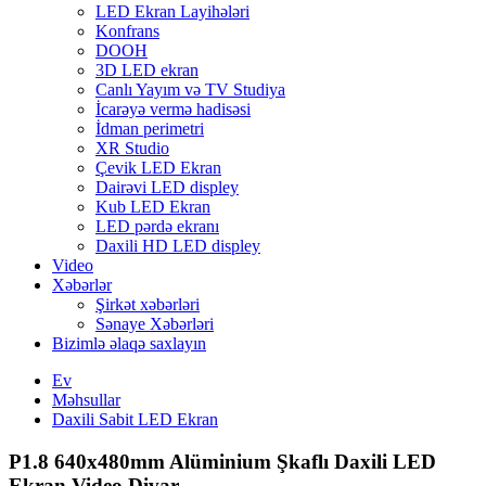
LED Ekran Layihələri
Konfrans
DOOH
3D LED ekran
Canlı Yayım və TV Studiya
İcarəyə vermə hadisəsi
İdman perimetri
XR Studio
Çevik LED Ekran
Dairəvi LED displey
Kub LED Ekran
LED pərdə ekranı
Daxili HD LED displey
Video
Xəbərlər
Şirkət xəbərləri
Sənaye Xəbərləri
Bizimlə əlaqə saxlayın
Ev
Məhsullar
Daxili Sabit LED Ekran
P1.8 640x480mm Alüminium Şkaflı Daxili LED
Ekran Video Divar