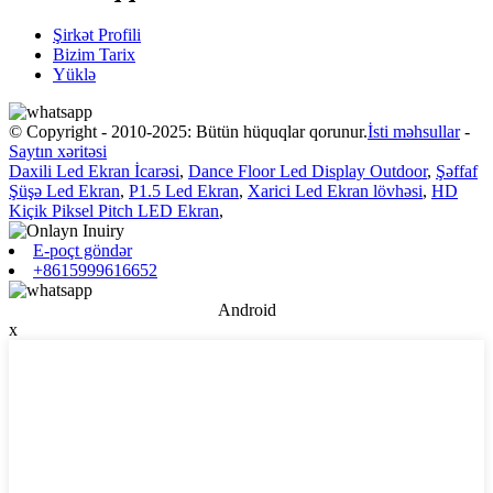
Şirkət Profili
Bizim Tarix
Yüklə
© Copyright - 2010-2025: Bütün hüquqlar qorunur.
İsti məhsullar
-
Saytın xəritəsi
Daxili Led Ekran İcarəsi
,
Dance Floor Led Display Outdoor
,
Şəffaf
Şüşə Led Ekran
,
P1.5 Led Ekran
,
Xarici Led Ekran lövhəsi
,
HD
Kiçik Piksel Pitch LED Ekran
,
E-poçt göndər
+8615999616652
Android
x