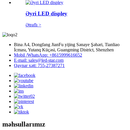
Əyri LED displey
Ətraflı >
Bina A4, Dongfang JianFu yijing Sənaye Şəhəri, Tianliao
İcması, Yutanq Küçəsi, Guangming District, Shenzhen
Mobil /WhatsApp: +8615999616652
E-mail: sales@led-star.com
Qaynar xətt: 755-27387271
məhsullarımız