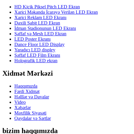
HD Kiçik Piksel Pitch LED Ekran
Xarici Məkanda İcarəyə Verilən LED Ekran
Xarici Reklam LED Ekranı
Daxili Sabit LED Ekran
İdman Stadionunun LED Ekranı
Şəffaf və Mesh LED Ekran
LED Poster Ekranı
Dance Floor LED Display
Yaradıcı LED displey
Şəffaf LED Film Ekranı
Holografik LED ekran
Xidmət Mərkəzi
Haqqımızda
Fərdi Xidmət
Həlllər və Davalar
Video
Xəbərlər
Məxfilik Siyasəti
Qaydalar və Şərtlər
bizim haqqımızda