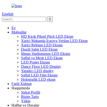
English
Ev
Məhsullar
HD Kiçik Piksel Pitch LED Ekran
Xarici Məkanda İcarəyə Verilən LED Ekran
Xarici Reklam LED Ekranı
Daxili Sabit LED Ekran
İdman Stadionunun LED Ekranı
Şəffaf və Mesh LED Ekran
LED Poster Ekranı
Dance Floor LED Display
Yaradıcı LED displey
Şəffaf LED Film Ekranı
Holografik LED ekran
Fərdi Xidmət
Haqqımızda
Şirkət Profili
Bizim Tarix
Yüklə
Həlllər və Davalar