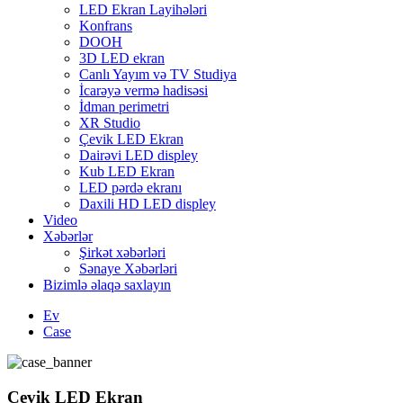
LED Ekran Layihələri
Konfrans
DOOH
3D LED ekran
Canlı Yayım və TV Studiya
İcarəyə vermə hadisəsi
İdman perimetri
XR Studio
Çevik LED Ekran
Dairəvi LED displey
Kub LED Ekran
LED pərdə ekranı
Daxili HD LED displey
Video
Xəbərlər
Şirkət xəbərləri
Sənaye Xəbərləri
Bizimlə əlaqə saxlayın
Ev
Case
Çevik LED Ekran