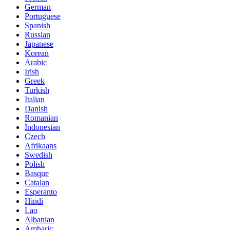
German
Portuguese
Spanish
Russian
Japanese
Korean
Arabic
Irish
Greek
Turkish
Italian
Danish
Romanian
Indonesian
Czech
Afrikaans
Swedish
Polish
Basque
Catalan
Esperanto
Hindi
Lao
Albanian
Amharic