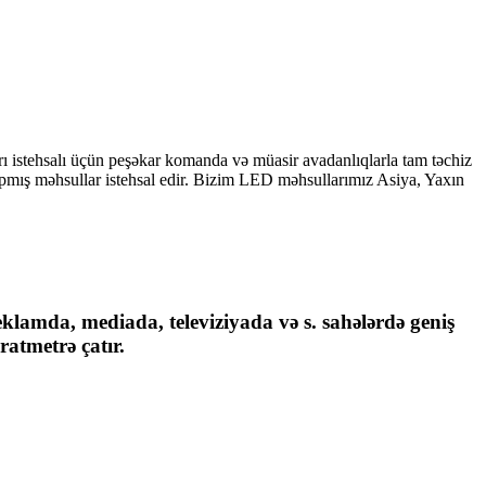
arı istehsalı üçün peşəkar komanda və müasir avadanlıqlarla tam təchiz
tapmış məhsullar istehsal edir. Bizim LED məhsullarımız Asiya, Yaxın
eklamda, mediada, televiziyada və s. sahələrdə geniş
ratmetrə çatır.