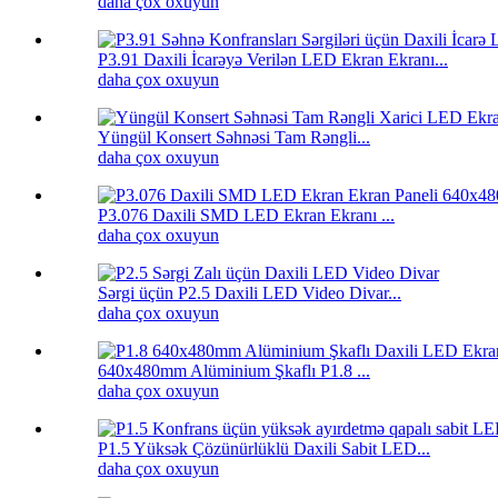
daha çox oxuyun
P3.91 Daxili İcarəyə Verilən LED Ekran Ekranı...
daha çox oxuyun
Yüngül Konsert Səhnəsi Tam Rəngli...
daha çox oxuyun
P3.076 Daxili SMD LED Ekran Ekranı ...
daha çox oxuyun
Sərgi üçün P2.5 Daxili LED Video Divar...
daha çox oxuyun
640x480mm Alüminium Şkaflı P1.8 ...
daha çox oxuyun
P1.5 Yüksək Çözünürlüklü Daxili Sabit LED...
daha çox oxuyun