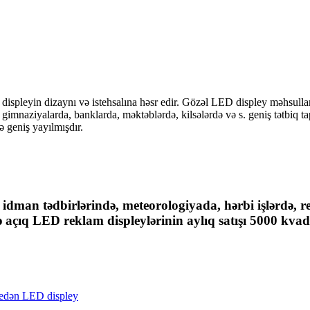
D displeyin dizaynı və istehsalına həsr edir. Gözəl LED displey məhsull
 gimnaziyalarda, banklarda, məktəblərdə, kilsələrdə və s. geniş tətbiq 
 geniş yayılmışdır.
 idman tədbirlərində, meteorologiyada, hərbi işlərdə, r
və açıq LED reklam displeylərinin aylıq satışı 5000 kvad