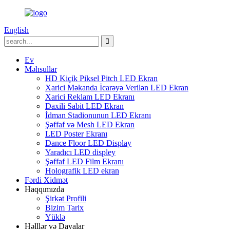
English
Ev
Məhsullar
HD Kiçik Piksel Pitch LED Ekran
Xarici Məkanda İcarəyə Verilən LED Ekran
Xarici Reklam LED Ekranı
Daxili Sabit LED Ekran
İdman Stadionunun LED Ekranı
Şəffaf və Mesh LED Ekran
LED Poster Ekranı
Dance Floor LED Display
Yaradıcı LED displey
Şəffaf LED Film Ekranı
Holografik LED ekran
Fərdi Xidmət
Haqqımızda
Şirkət Profili
Bizim Tarix
Yüklə
Həlllər və Davalar