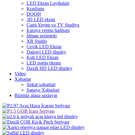
LED Ekran Layihələri
Konfrans
DOOH
3D LED ekran
Canlı Yayım və TV Studiya
İcarəyə vermə hadisəsi
İdman perimetri
XR Studio
Çevik LED Ekran
Dairəvi LED displey
Kub LED Ekran
LED pərdə ekranı
Daxili HD LED displey
Video
Xəbərlər
Şirkət xəbərləri
Sənaye Xəbərləri
Bizimlə əlaqə saxlayın