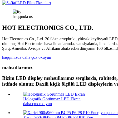
haqqında
us
HOT ELECTRONICS CO., LTD.
Hot Electronics Co., Ltd. 20 ildən artıqdır ki, yüksək keyfiyyətli LE
olunmuş Hot Electronics hava limanlarında, stansiyalarda, limanlarda,
Şərq, Amerika, Avropa və Afrikanı əhatə edən dünyanın 100 ölkəsində
haqqımızda daha çox oxuyun
məhsullarımız
Bizim LED displey məhsullarımız sərgilərdə, rabitədə,
istifadə olunur. Daxili kiçik ölçülü LED displeylərin 
Holografik Görünməz LED Ekran
daha çox oxuyun
Xarici 960x960mm P4 P5 P6 P8 P10 Ene...