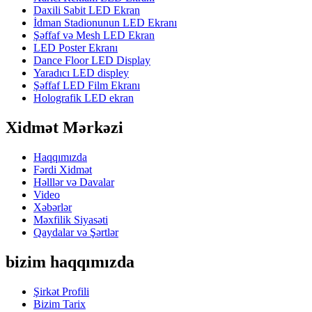
Daxili Sabit LED Ekran
İdman Stadionunun LED Ekranı
Şəffaf və Mesh LED Ekran
LED Poster Ekranı
Dance Floor LED Display
Yaradıcı LED displey
Şəffaf LED Film Ekranı
Holografik LED ekran
Xidmət Mərkəzi
Haqqımızda
Fərdi Xidmət
Həlllər və Davalar
Video
Xəbərlər
Məxfilik Siyasəti
Qaydalar və Şərtlər
bizim haqqımızda
Şirkət Profili
Bizim Tarix