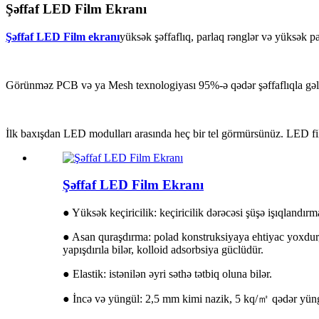
Şəffaf LED Film Ekranı
Şəffaf LED Film ekranı
yüksək şəffaflıq, parlaq rənglər və yüksək p
Görünməz PCB və ya Mesh texnologiyası 95%-ə qədər şəffaflıqla gəlir
İlk baxışdan LED modulları arasında heç bir tel görmürsünüz. LED fi
Şəffaf LED Film Ekranı
● Yüksək keçiricilik: keçiricilik dərəcəsi şüşə işıqlandı
● Asan quraşdırma: polad konstruksiyaya ehtiyac yoxdur, n
yapışdırıla bilər, kolloid adsorbsiya güclüdür.
● Elastik: istənilən əyri səthə tətbiq oluna bilər.
● İncə və yüngül: 2,5 mm kimi nazik, 5 kq/㎡ qədər yün