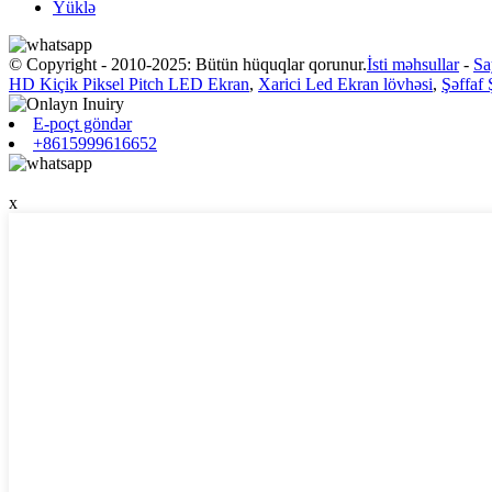
Yüklə
© Copyright - 2010-2025: Bütün hüquqlar qorunur.
İsti məhsullar
-
Sa
HD Kiçik Piksel Pitch LED Ekran
,
Xarici Led Ekran lövhəsi
,
Şəffaf
E-poçt göndər
+8615999616652
x