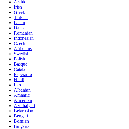
Arabic
Irish
Greek
Turkish
Italian
Danish
Romanian
Indonesian
Czech
Afrikaans
Swedish
Polish
Basque
Catalan
Esperanto
Hindi
Lao
Albanian
Amharic
Armenian
Azerbaijani
Belarusian
Bengali
Bosnian
Bulgarian