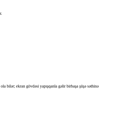
r.
la bilər; ekran gövdəsi yapışqanla gəlir birbaşa şüşə səthinə