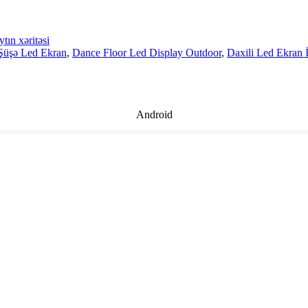
ytın xəritəsi
 Şüşə Led Ekran
,
Dance Floor Led Display Outdoor
,
Daxili Led Ekran İ
Android