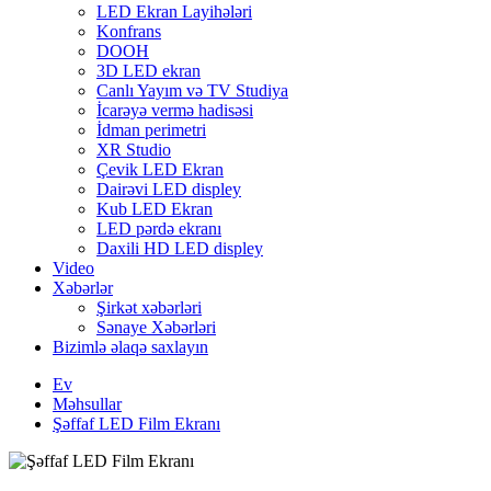
LED Ekran Layihələri
Konfrans
DOOH
3D LED ekran
Canlı Yayım və TV Studiya
İcarəyə vermə hadisəsi
İdman perimetri
XR Studio
Çevik LED Ekran
Dairəvi LED displey
Kub LED Ekran
LED pərdə ekranı
Daxili HD LED displey
Video
Xəbərlər
Şirkət xəbərləri
Sənaye Xəbərləri
Bizimlə əlaqə saxlayın
Ev
Məhsullar
Şəffaf LED Film Ekranı