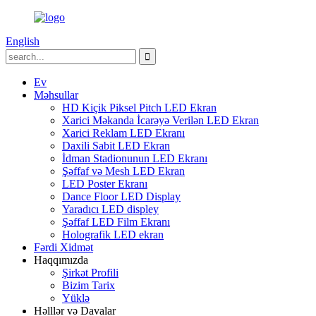
English
Ev
Məhsullar
HD Kiçik Piksel Pitch LED Ekran
Xarici Məkanda İcarəyə Verilən LED Ekran
Xarici Reklam LED Ekranı
Daxili Sabit LED Ekran
İdman Stadionunun LED Ekranı
Şəffaf və Mesh LED Ekran
LED Poster Ekranı
Dance Floor LED Display
Yaradıcı LED displey
Şəffaf LED Film Ekranı
Holografik LED ekran
Fərdi Xidmət
Haqqımızda
Şirkət Profili
Bizim Tarix
Yüklə
Həlllər və Davalar