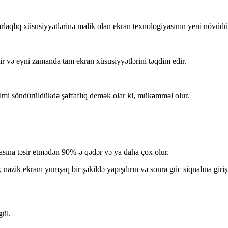
arlaqlıq xüsusiyyətlərinə malik olan ekran texnologiyasının yeni növüdü
 və eyni zamanda tam ekran xüsusiyyətlərini təqdim edir.
lmi söndürüldükdə şəffaflıq demək olar ki, mükəmməl olur.
rmasına təsir etmədən 90%-ə qədər və ya daha çox olur.
azik ekranı yumşaq bir şəkildə yapışdırın və sonra güc siqnalına giriş o
gül.