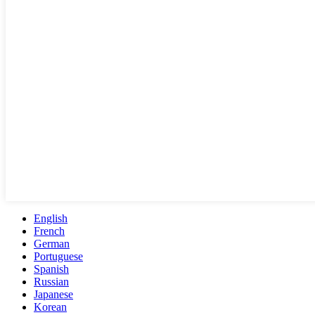
English
French
German
Portuguese
Spanish
Russian
Japanese
Korean