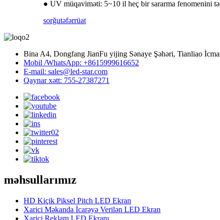
● UV müqaviməti: 5~10 il heç bir sararma fenomenini tə
sorğu
təfərrüat
Bina A4, Dongfang JianFu yijing Sənaye Şəhəri, Tianliao İcma
Mobil /WhatsApp: +8615999616652
E-mail: sales@led-star.com
Qaynar xətt: 755-27387271
məhsullarımız
HD Kiçik Piksel Pitch LED Ekran
Xarici Məkanda İcarəyə Verilən LED Ekran
Xarici Reklam LED Ekranı